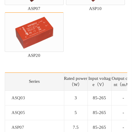
ASP07
ASP10
ASP20
Rated power
Input voltag
Output cur
Series
Series
（W）
e（V）
nt（mA
ASQ03
ASQ03
3
85-265
-
ASQ05
ASQ05
5
85-265
-
ASP07
ASP07
7.5
85-265
-